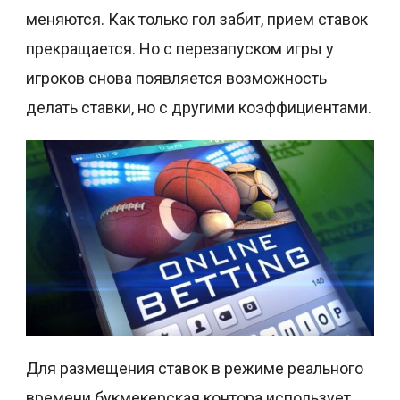
меняются. Как только гол забит, прием ставок
прекращается. Но с перезапуском игры у
игроков снова появляется возможность
делать ставки, но с другими коэффициентами.
Для размещения ставок в режиме реального
времени букмекерская контора использует