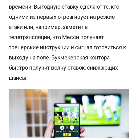
времени. Выгодную ставку сделают те, кто
одними из первых отреагирует на резкие
атаки или, например, заметит в
телетрансляции, что Месси получает
тренерские инструкции и сигнал готовиться к
выходу на поле. Букмекерская контора
быстро получит волну ставок, снижающих
шансы.