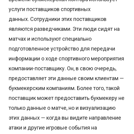
услуги поставщиков спортивных
данных. Сотрудники этих поставщиков
являются разведчиками. Эти люди сидят на
матчах и используют специально
подготовленное устройство для передачи
информации о ходе спортивного мероприятия
компании-поставщику. Он, в свою очередь,
предоставляет эти данные своим клиентам —
букмекерским компаниям. Более того, такой
поставщик может предоставить букмекеру не
только данные о матче, но и визуализацию
этих данных — когда вы видите направление
атаки и другие игровые события на